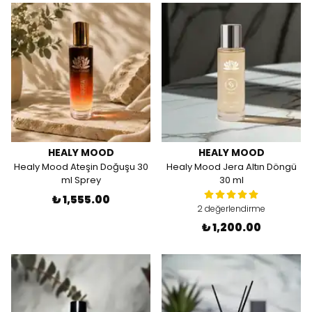
HEALY MOOD
HEALY MOOD
Healy Mood Ateşin Doğuşu 30
Healy Mood Jera Altın Döngü
ml Sprey
30 ml
₺ 1,555.00
2 değerlendirme
₺ 1,200.00