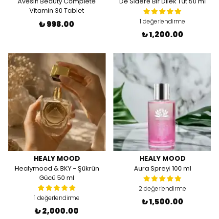
Avesin Beauty Complete
De Sidere Bir Dilek Tut 50 ml
Vitamin 30 Tablet
1 değerlendirme
₺ 998.00
₺ 1,200.00
HEALY MOOD
HEALY MOOD
Healymood & BKY - Şükrün
Aura Spreyi 100 ml
Gücü 50 ml
2 değerlendirme
1 değerlendirme
₺ 1,500.00
₺ 2,000.00