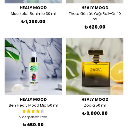
HEALY MOOD
HEALY MOOD
Mucizeler Benimle 30 ml
Theta Günlük Yağı Roll-On 10
ml
₺ 1,200.00
₺ 620.00
HEALY MOOD
HEALY MOOD
Ben Healy Mood Mix 150 ml
Zodia 50 ml
₺ 3,000.00
2 değerlendirme
₺ 650.00