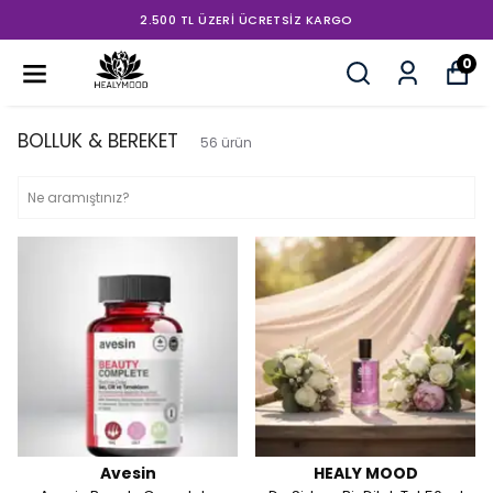
2.500 TL ÜZERI ÜCRETSIZ KARGO
0
BOLLUK & BEREKET
56
ürün
Avesin
HEALY MOOD