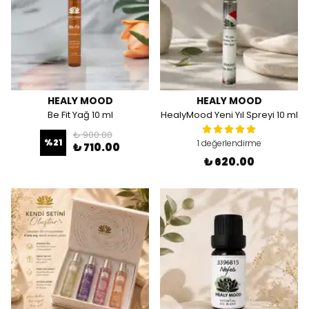
HEALY MOOD
HEALY MOOD
Be Fit Yağ 10 ml
HealyMood Yeni Yıl Spreyi 10 ml
₺ 900.00
%
21
1 değerlendirme
₺ 710.00
₺ 620.00