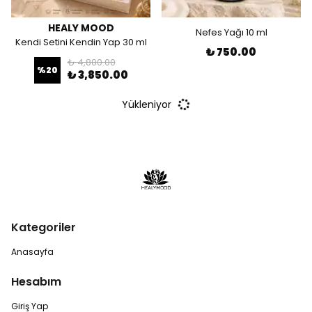
HEALY MOOD
Nefes Yağı 10 ml
Kendi Setini Kendin Yap 30 ml
₺ 750.00
₺ 4,800.00
%
20
₺ 3,850.00
Yükleniyor
Kategoriler
Anasayfa
Hesabım
Giriş Yap