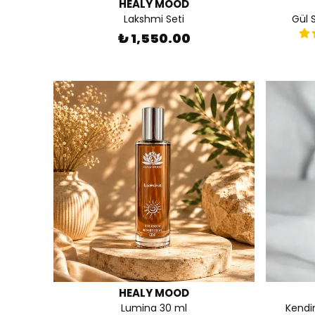
HEALY MOOD
Lakshmi Seti
Gül 
₺ 1,550.00
HEALY MOOD
Lumina 30 ml
Kendin