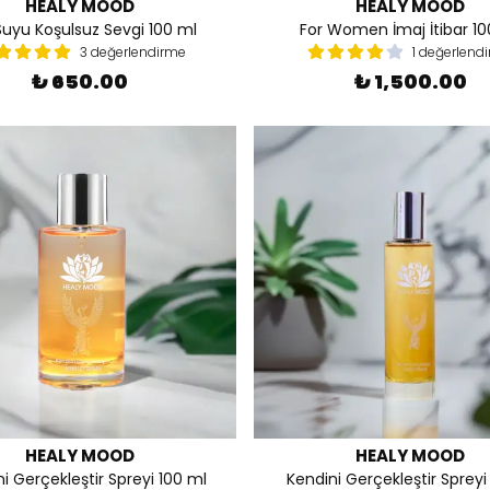
HEALY MOOD
HEALY MOOD
Suyu Koşulsuz Sevgi 100 ml
For Women İmaj İtibar 10
3 değerlendirme
1 değerlend
₺ 650.00
₺ 1,500.00
HEALY MOOD
HEALY MOOD
i Gerçekleştir Spreyi 100 ml
Kendini Gerçekleştir Spreyi