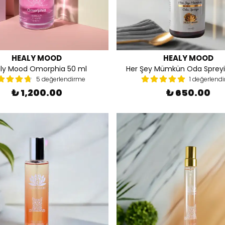
HEALY MOOD
HEALY MOOD
ly Mood Omorphia 50 ml
Her Şey Mümkün Oda Spreyi
5 değerlendirme
1 değerlend
₺ 1,200.00
₺ 650.00