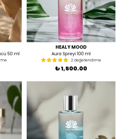
HEALY MOOD
ücü 50 ml
Aura Spreyi 100 ml
irme
2 değerlendirme
₺ 1,500.00