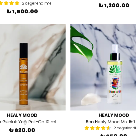
2 değerlendirme
₺ 1,200.00
₺ 1,500.00
HEALY MOOD
HEALY MOOD
 Günlük Yağı Roll-On 10 ml
Ben Healy Mood Mix 150
2 değerlend
₺ 620.00