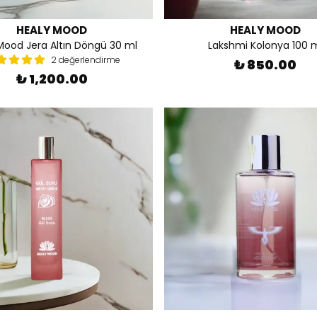
HEALY MOOD
HEALY MOOD
Mood Jera Altın Döngü 30 ml
Lakshmi Kolonya 100 
2 değerlendirme
₺ 850.00
₺ 1,200.00