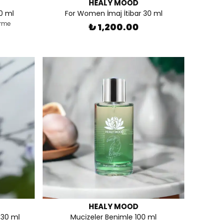
HEALY MOOD
0 ml
For Women İmaj İtibar 30 ml
irme
₺ 1,200.00
HEALY MOOD
 30 ml
Mucizeler Benimle 100 ml