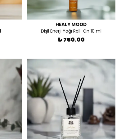
HEALY MOOD
l
Dişil Enerji Yağı Roll-On 10 ml
₺ 750.00