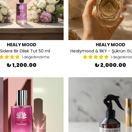
HEALY MOOD
HEALY MOOD
Sidere Bir Dilek Tut 50 ml
Healymood & BKY - Şükrün G
1 değerlendirme
1 değerlend
₺ 1,200.00
₺ 2,000.00