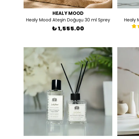
HEALY MOOD
Healy Mood Ateşin Doğuşu 30 ml Sprey
Healy 
₺ 1,555.00