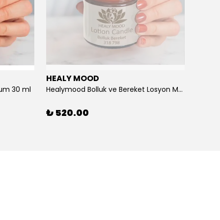
HEALY MOOD
HEAL
um 30 ml
Healymood Bolluk ve Bereket Losyon Mumu 30 ml
Healy
₺ 520.00
₺ 52