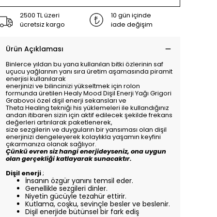
2500 TL üzeri
10 gün içinde
ücretsiz kargo
iade değişim
Ürün Açıklaması
Binlerce yıldan bu yana kullanılan bitki özlerinin saf
uçucu yağlarının yanı sıra üretim aşamasında piramit
enerjisi kullanılarak
enerjinizi ve bilincinizi yükseltmek için rolon
formunda üretilen Healy Mood Dişil Enerji Yağı Grigori
Grabovoi özel dişil enerji sekansları ve
Theta Healing tekniği his yüklemeleri ile kullandığınız
andan itibaren sizin için aktif edilecek şekilde frekans
değerleri artırılarak paketlenerek,
size sezgilerin ve duyguların bir yansıması olan dişil
enerjinizi dengeleyerek kolaylıkla yaşamın keyfini
çıkarmanıza olanak sağlıyor.
Çünkü evren siz hangi enerjideyseniz, ona uygun
olan gerçekliği katlayarak sunacaktır.
Dişil enerji
;
İnsanın özgür yanını temsil eder.
Genellikle sezgileri dinler.
Niyetin gücüyle tezahür ettirir.
Kutlama, coşku, sevinçle besler ve beslenir.
Dişil enerjide bütünsel bir fark ediş