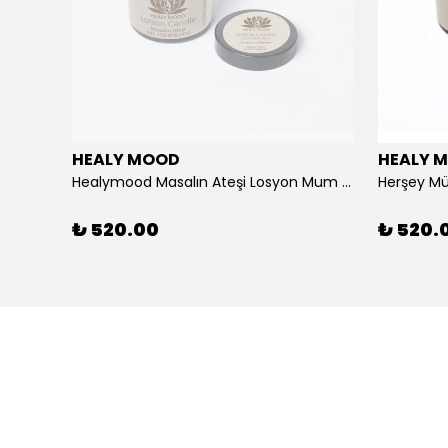
HEALY MOOD
HEALY 
Healymood Masalın Ateşi Losyon Mum 30 ml
Herşey M
₺ 520.00
₺ 520.