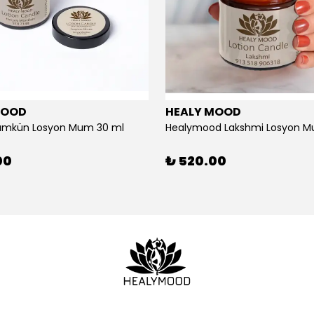
MOOD
HEALY MOOD
ümkün Losyon Mum 30 ml
Healymood Lakshmi Losyon M
00
₺ 520.00