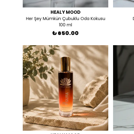
HEALY MOOD
Her Şey Mümkün Çubuklu Oda Kokusu
100 ml
₺ 650.00