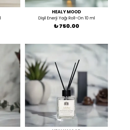
HEALY MOOD
l
Dişil Enerji Yağı Roll-On 10 ml
₺ 750.00