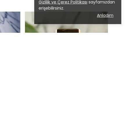
Gizlilik ve Çerez Politikası
sayfamızdan
erişebilirsiniz.
Anladım
HEALY MOOD
 ml
Zodia 50 ml
irme
₺ 3,000.00