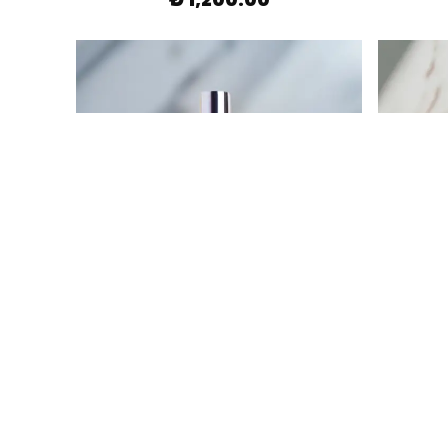
HEALY MOOD
Mucizeler Benimle 30 ml
Theta
₺ 1,200.00