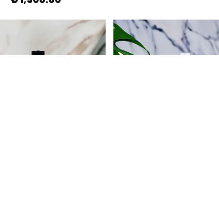
HEALY MOOD
HEALY MOOD
 Günlük Yağı Roll-On 10 ml
Ben Healy Mood Mix 150
2 değerlend
₺ 620.00
₺ 650.00