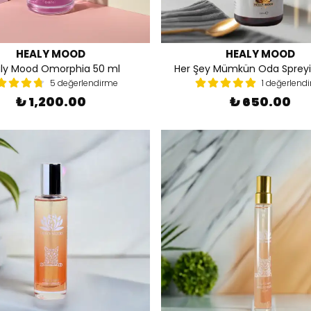
HEALY MOOD
HEALY MOOD
ly Mood Omorphia 50 ml
Her Şey Mümkün Oda Spreyi
5 değerlendirme
1 değerlend
₺ 1,200.00
₺ 650.00