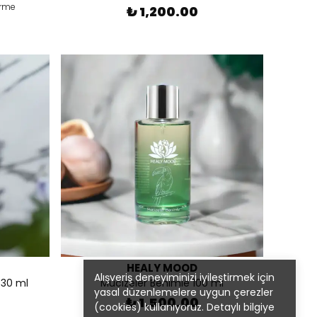
irme
₺ 1,200.00
HEALY MOOD
Alışveriş deneyiminizi iyileştirmek için
 30 ml
Mucizeler Benimle 100 ml
yasal düzenlemelere uygun çerezler
₺ 1,500.00
(cookies) kullanıyoruz. Detaylı bilgiye