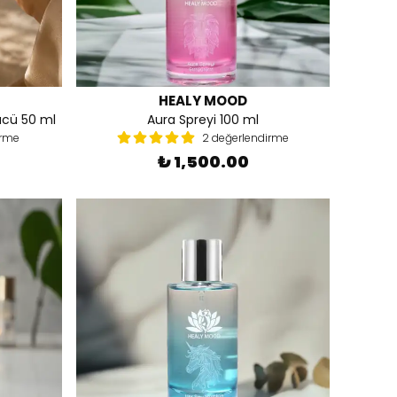
HEALY MOOD
ücü 50 ml
Aura Spreyi 100 ml
irme
2 değerlendirme
₺ 1,500.00