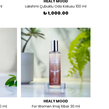
HEALY MOOD
ml
Lakshmi Çubuklu Oda Kokusu 100 ml
₺ 1,000.00
HEALY MOOD
0 ml
For Women İmaj İtibar 30 ml