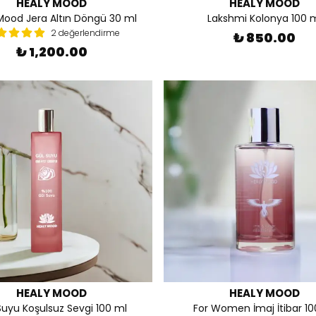
HEALY MOOD
HEALY MOOD
Mood Jera Altın Döngü 30 ml
Lakshmi Kolonya 100 
2 değerlendirme
₺ 850.00
₺ 1,200.00
HEALY MOOD
HEALY MOOD
Suyu Koşulsuz Sevgi 100 ml
For Women İmaj İtibar 10