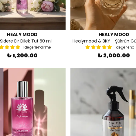
HEALY MOOD
HEALY MOOD
Sidere Bir Dilek Tut 50 ml
Healymood & BKY - Şükrün G
1 değerlendirme
1 değerlend
₺ 1,200.00
₺ 2,000.00