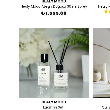
HEALY MOOD
Healy Mood Ateşin Doğuşu 30 ml Sprey
Healy 
₺ 1,555.00
HEALY MOOD
Lakshmi Seti
Gül 