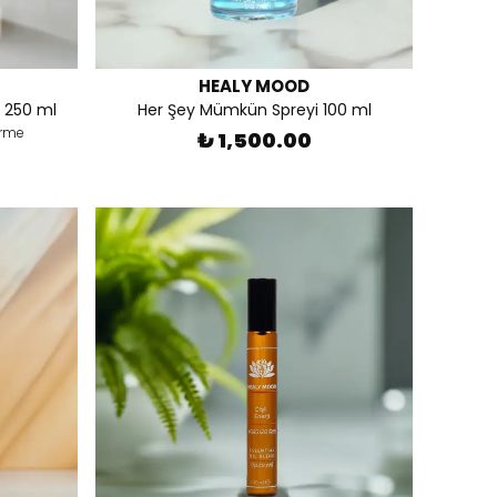
HEALY MOOD
 250 ml
Her Şey Mümkün Spreyi 100 ml
irme
₺ 1,500.00