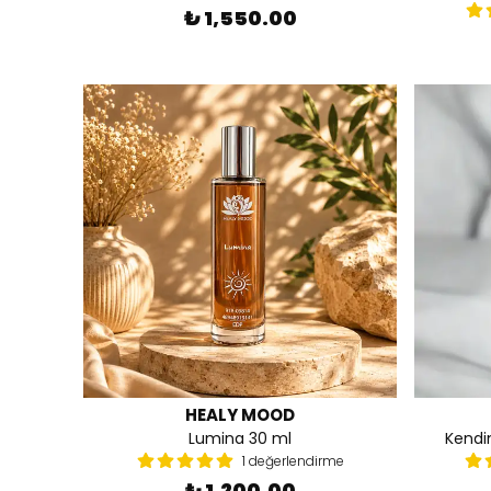
₺ 1,550.00
HEALY MOOD
Lumina 30 ml
Kendin
1 değerlendirme
₺ 1,200.00