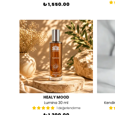
₺ 1,550.00
HEALY MOOD
Lumina 30 ml
Kendin
1 değerlendirme
₺ 1,200.00