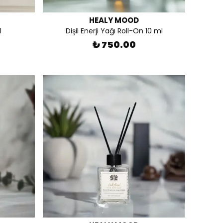
HEALY MOOD
l
Dişil Enerji Yağı Roll-On 10 ml
₺ 750.00