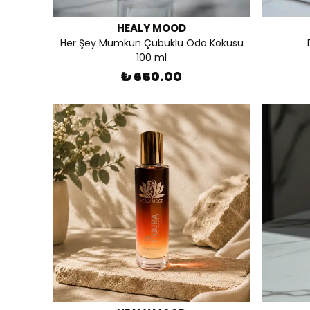
HEALY MOOD
Her Şey Mümkün Çubuklu Oda Kokusu
100 ml
₺ 650.00