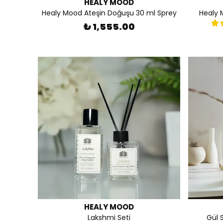
HEALY MOOD
Healy Mood Ateşin Doğuşu 30 ml Sprey
Healy 
₺ 1,555.00
HEALY MOOD
Lakshmi Seti
Gül 