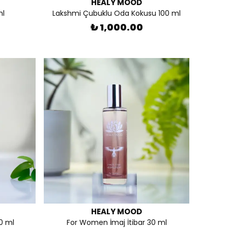
HEALY MOOD
ml
Lakshmi Çubuklu Oda Kokusu 100 ml
₺ 1,000.00
HEALY MOOD
0 ml
For Women İmaj İtibar 30 ml