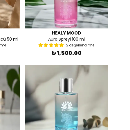
HEALY MOOD
ücü 50 ml
Aura Spreyi 100 ml
irme
2 değerlendirme
₺ 1,500.00