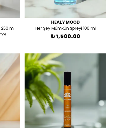
HEALY MOOD
 250 ml
Her Şey Mümkün Spreyi 100 ml
irme
₺ 1,500.00