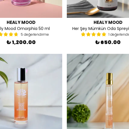
HEALY MOOD
HEALY MOOD
ly Mood Omorphia 50 ml
Her Şey Mümkün Oda Spreyi
5 değerlendirme
1 değerlend
₺ 1,200.00
₺ 650.00