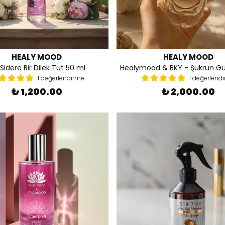
HEALY MOOD
HEALY MOOD
Sidere Bir Dilek Tut 50 ml
Healymood & BKY - Şükrün G
1 değerlendirme
1 değerlend
₺ 1,200.00
₺ 2,000.00