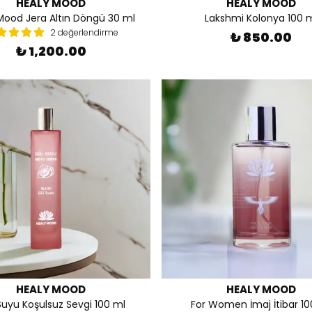
HEALY MOOD
HEALY MOOD
Mood Jera Altın Döngü 30 ml
Lakshmi Kolonya 100 
2 değerlendirme
₺ 850.00
₺ 1,200.00
HEALY MOOD
HEALY MOOD
Suyu Koşulsuz Sevgi 100 ml
For Women İmaj İtibar 10