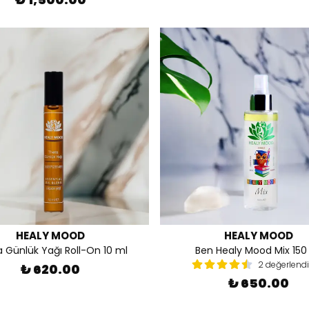
HEALY MOOD
HEALY MOOD
 Günlük Yağı Roll-On 10 ml
Ben Healy Mood Mix 150
2 değerlend
₺ 620.00
₺ 650.00