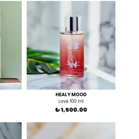
HEALY MOOD
Love 100 ml
₺ 1,500.00